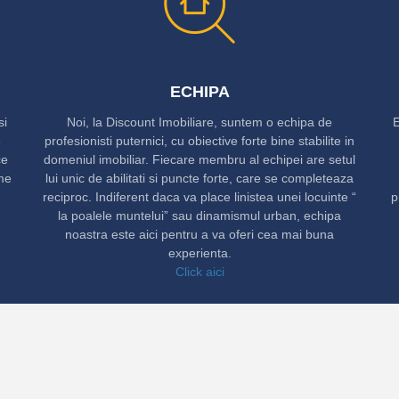
ECHIPA
si
Noi, la Discount Imobiliare, suntem o echipa de
E
e
profesionisti puternici, cu obiective forte bine stabilite in
ce
domeniul imobiliar. Fiecare membru al echipei are setul
ame
lui unic de abilitati si puncte forte, care se completeaza
reciproc. Indiferent daca va place linistea unei locuinte “
p
la poalele muntelui” sau dinamismul urban, echipa
noastra este aici pentru a va oferi cea mai buna
experienta.
Click aici