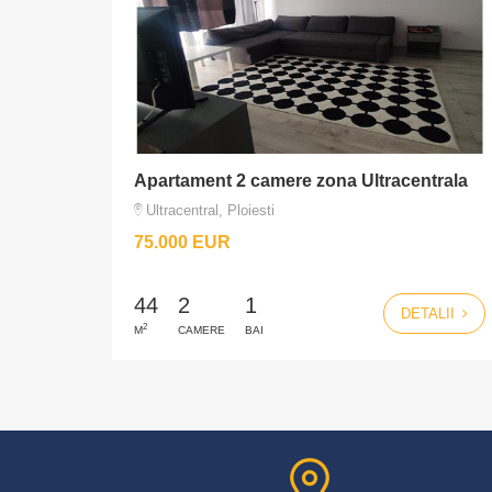
Apartament 2 camere zona Ultracentrala
Ultracentral, Ploiesti
75.000 EUR
44
2
1
DETALII
2
M
CAMERE
BAI