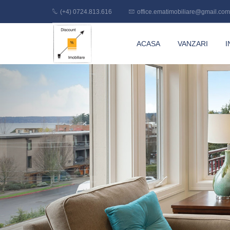
(+4) 0724.813.616
office.ematimobiliare@gmail.com
Discount
ACASA
VANZARI
I
Imobiliare
Previous