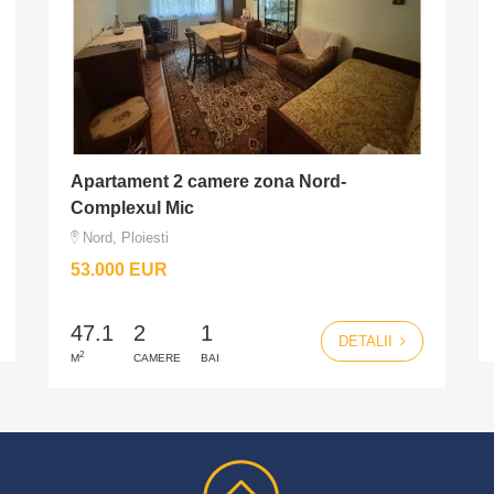
Apartament 2 camere zona Nord-
Complexul Mic
Nord, Ploiesti
53.000 EUR
47.1
2
1
DETALII
2
M
CAMERE
BAI