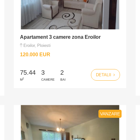
Apartament 3 camere zona Eroilor
Eroilor, Ploiesti
120.000 EUR
75.44
3
2
DETALII
2
M
CAMERE
BAI
VANZARE