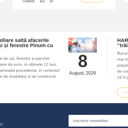
CAMERE
BAI
M
liare saltă afacerile
HART
i și ferestre Pinum cu
"tră
Bucur
8
l de uși, ferestre și parchet
mai m
ne de euro, in ultimele 12 luni,
popula
perioada precedenta, in contextul
de con
August, 2026
ei de imobiliare si de constructii.
că în 
+ 
i!