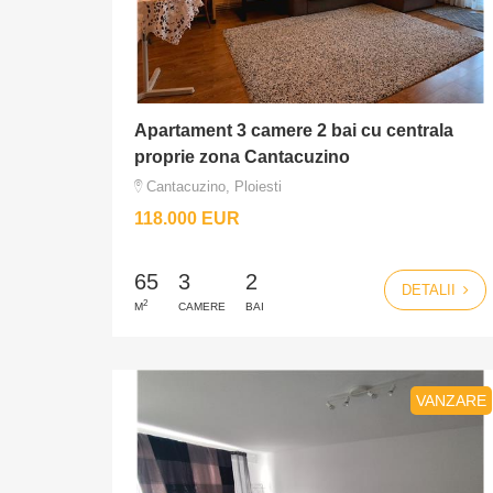
Apartament 3 camere 2 bai cu centrala
proprie zona Cantacuzino
Cantacuzino, Ploiesti
118.000 EUR
65
3
2
DETALII
2
M
CAMERE
BAI
VANZARE