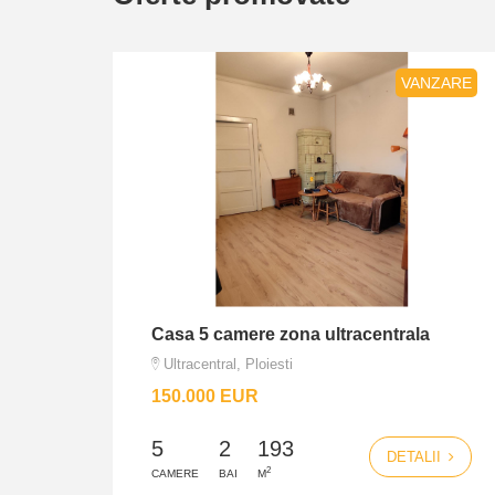
NZARE
VANZARE
 zona
Casa 5 camere zona ultracentrala
Ultracentral, Ploiesti
150.000 EUR
5
2
193
DETALII
2
CAMERE
BAI
M
II