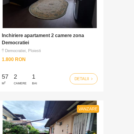
Inchiriere apartament 2 camere zona
Democratiei
Democratiei, Ploiesti
1.800 RON
57
2
1
DETALII
2
M
CAMERE
BAI
VANZARE