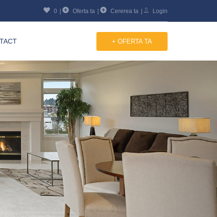
0
Oferta ta
Cererea ta
Login
TACT
+ OFERTA TA
Next