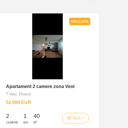
VANZARE
Apartament 2 camere zona Vest
Inch
Miha
Vest, Ploiesti
Mihai
52.000 EUR
390
2
1
40
DETALII
3
2
CAMERE
BAI
M