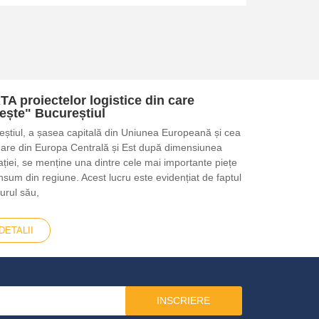
CAMER
A proiectelor logistice din care
iește" Bucureștiul
eștiul, a șasea capitală din Uniunea Europeană și cea
are din Europa Centrală și Est după dimensiunea
ției, se menține una dintre cele mai importante piețe
sum din regiune. Acest lucru este evidențiat de faptul
jurul său,
DETALII
INSCRIERE