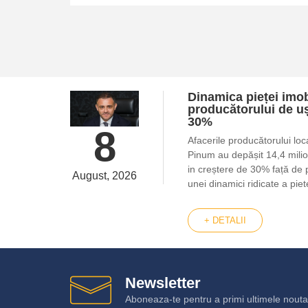
Dinamica pieței imobi
producătorului de uș
30%
8
Afacerile producătorului loca
Pinum au depășit 14,4 milioa
in creștere de 30% față de 
August, 2026
unei dinamici ridicate a piet
+ DETALII
Newsletter
Aboneaza-te pentru a primi ultimele noutat