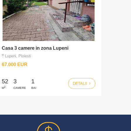
Casa 3 camere in zona Lupeni
Lupeni, Ploiesti
67.000 EUR
52
3
1
DETALII
2
M
CAMERE
BAI