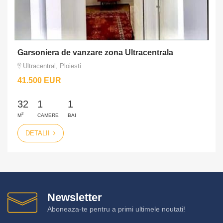
Garsoniera de vanzare zona Ultracentrala
Ultracentral, Ploiesti
41.500 EUR
32
1
1
2
M
CAMERE
BAI
DETALII
Newsletter
Aboneaza-te pentru a primi ultimele noutati!