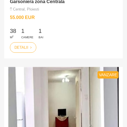
Garsoniera zona Centrala
Central, Ploiesti
55.000 EUR
38
1
1
2
M
CAMERE
BAI
DETALII
VANZARE