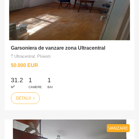
Garsoniera de vanzare zona Ultracentral
Ultracentral, Ploiesti
50.000 EUR
31.2
1
1
2
M
CAMERE
BAI
DETALII
VANZARE