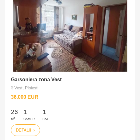
Garsoniera zona Vest
Vest, Ploiesti
36.000 EUR
26
1
1
2
M
CAMERE
BAI
DETALII