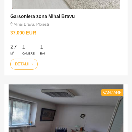
Garsoniera zona Mihai Bravu
Mihai Bravu, Ploiesti
37.000 EUR
27
1
1
2
M
CAMERE
BAI
DETALII
VANZARE