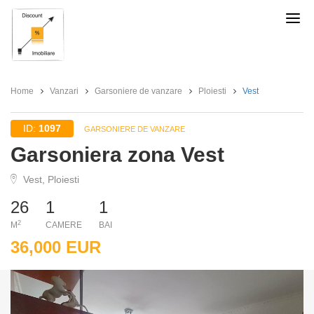
Discount
Imobiliare
Home
Vanzari
Garsoniere de vanzare
Ploiesti
Vest
ID:
1097
GARSONIERE DE VANZARE
Garsoniera zona Vest
Vest, Ploiesti
26
1
1
2
M
CAMERE
BAI
36,000 EUR