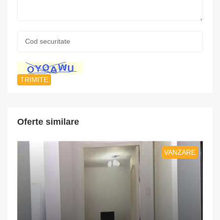
Cod
securitate:
*
Oferte similare
VANZARE