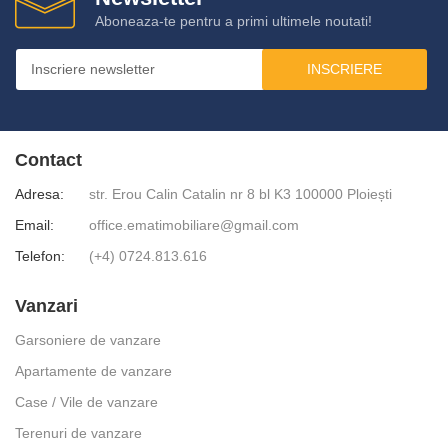
Aboneaza-te pentru a primi ultimele noutati!
INSCRIERE
Contact
Adresa:
str. Erou Calin Catalin nr 8 bl K3 100000 Ploiești
Email:
office.ematimobiliare@gmail.com
Telefon:
(+4) 0724.813.616
Vanzari
Garsoniere de vanzare
Apartamente de vanzare
Case / Vile de vanzare
Terenuri de vanzare