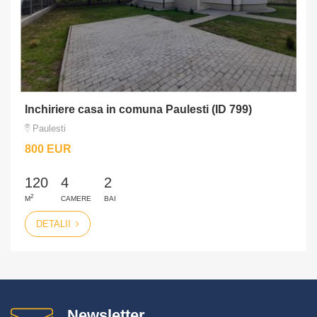
Inchiriere casa in comuna Paulesti (ID 799)
Paulesti
800 EUR
120
4
2
2
M
CAMERE
BAI
DETALII
Newsletter