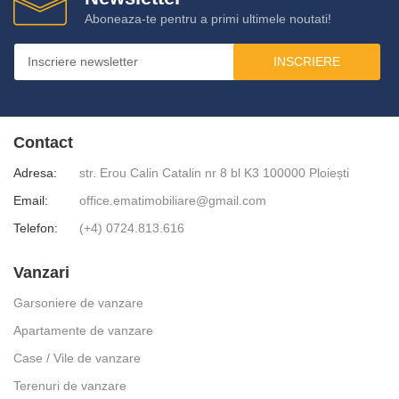
Aboneaza-te pentru a primi ultimele noutati!
INSCRIERE
Contact
Adresa:
str. Erou Calin Catalin nr 8 bl K3 100000 Ploiești
Email:
office.ematimobiliare@gmail.com
Telefon:
(+4) 0724.813.616
Vanzari
Garsoniere de vanzare
Apartamente de vanzare
Case / Vile de vanzare
Terenuri de vanzare