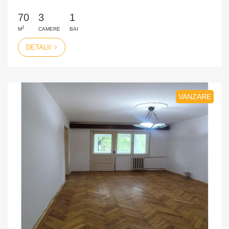
70
3
1
2
M
CAMERE
BAI
DETALII
VANZARE