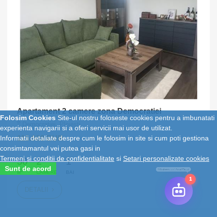
Apartament 2 camere zona Democratiei
Folosim Cookies
Site-ul nostru foloseste cookies pentru a imbunatati
Democratiei, Ploiesti
experienta navigarii si a oferi servicii mai usor de utilizat.
115.000 EUR
Informatii detaliate despre cum le folosim in site si cum poti gestiona
consimtamantul vei putea gasi in
Termeni si conditii de confidentialitate
si
Setari personalizate cookies
50
2
1
Sunt de acord
2
M
CAMERE
BAI
1
DETALII