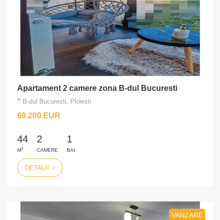
Apartament 2 camere zona B-dul Bucuresti
B-dul Bucuresti, Ploiesti
69.200 EUR
44
2
1
2
M
CAMERE
BAI
DETALII
VANZARE