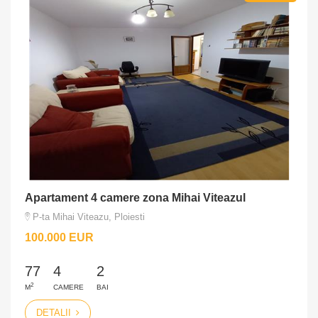
Apartament 4 camere zona Mihai Viteazul
P-ta Mihai Viteazu, Ploiesti
100.000 EUR
77
4
2
2
M
CAMERE
BAI
DETALII