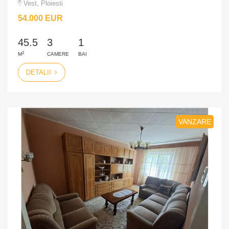
Vest, Ploiesti
54.000 EUR
45.5
3
1
2
M
CAMERE
BAI
DETALII
VANZARE