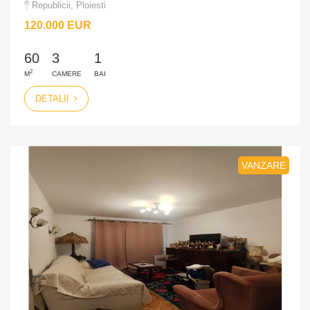
Republicii, Ploiesti
120.000 EUR
60
3
1
2
M
CAMERE
BAI
DETALII
VANZARE