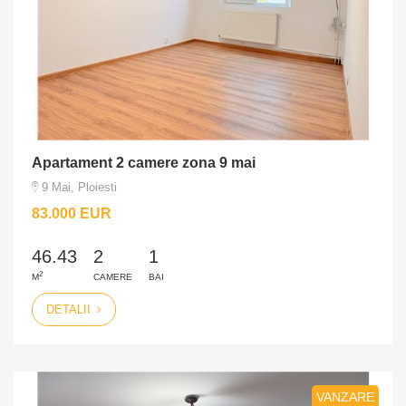
Apartament 2 camere zona 9 mai
9 Mai, Ploiesti
83.000 EUR
46.43
2
1
2
M
CAMERE
BAI
DETALII
VANZARE