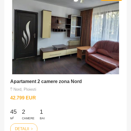
Apartament 2 camere zona Nord
Nord, Ploiesti
42.799 EUR
45
2
1
2
M
CAMERE
BAI
DETALII