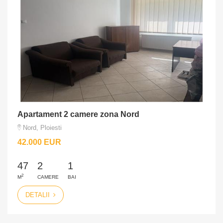
Apartament 2 camere zona Nord
Nord, Ploiesti
42.000 EUR
47
2
1
2
M
CAMERE
BAI
DETALII