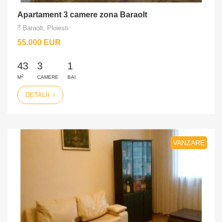
Apartament 3 camere zona Baraolt
Baraolt, Ploiesti
55.000 EUR
43
3
1
2
M
CAMERE
BAI
DETALII
VANZARE