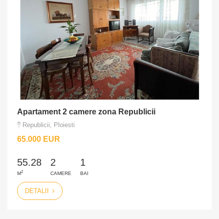
Apartament 2 camere zona Republicii
Republicii, Ploiesti
65.000 EUR
55.28
2
1
2
M
CAMERE
BAI
DETALII