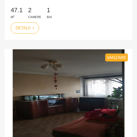
47.1
2
1
2
M
CAMERE
BAI
DETALII
VANZARE