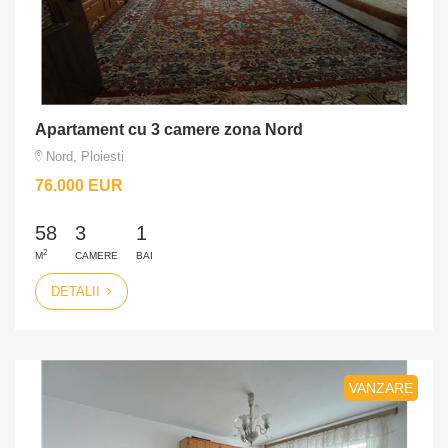
Apartament cu 3 camere zona Nord
Nord, Ploiesti
76.000 EUR
58
3
1
2
M
CAMERE
BAI
DETALII
VANZARE