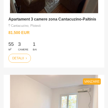
Apartament 3 camere zona Cantacuzino-Paltinis
Cantacuzino, Ploiesti
81.500 EUR
55
3
1
2
M
CAMERE
BAI
DETALII
VANZARE