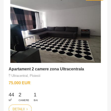
Apartament 2 camere zona Ultracentrala
Ultracentral, Ploiesti
75.000 EUR
44
2
1
2
M
CAMERE
BAI
DETALII