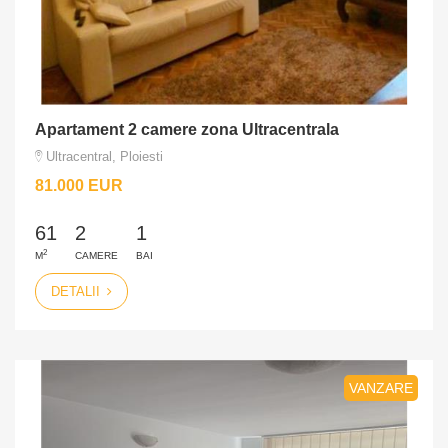
Apartament 2 camere zona Ultracentrala
Ultracentral, Ploiesti
81.000 EUR
61
2
1
2
M
CAMERE
BAI
DETALII
VANZARE