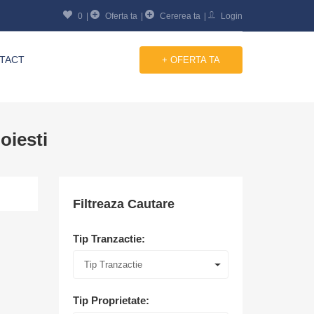
0
Oferta ta
Cererea ta
Login
TACT
+ OFERTA TA
oiesti
Filtreaza Cautare
Tip Tranzactie:
Tip Tranzactie
Tip Proprietate: