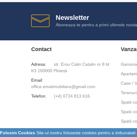
Newsletter
Aboneaza-te pentru a primi ultimele noutat
Contact
Vanza
Adresa:
str. Erou Calin Catalin nr 8 bl
Garsoni
K3 100000 Ploiești
Apartam
Email:
Case / V
office.ematimobiliare@gmail.com
Terenuri
Telefon:
(+4) 0724.813.616
Spatii c
Spatii c
Spatii c
Folosim Cookies
Site-ul nostru foloseste cookies pentru a imbunatati ex