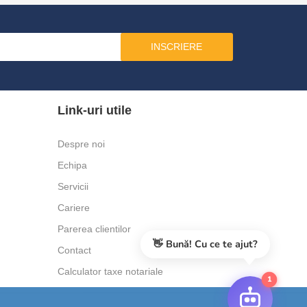
INSCRIERE
Link-uri utile
Despre noi
Echipa
Servicii
Cariere
Parerea clientilor
👋 Bună! Cu ce te ajut?
Contact
Calculator taxe notariale
1