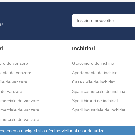
i!
ri
Inchirieri
ere de vanzare
Garsoniere de inchiriat
ente de vanzare
Apartamente de inchiriat
ile de vanzare
Case / Vile de inchiriat
 de vanzare
Spatii comerciale de inchiriat
omerciale de vanzare
Spatii birouri de inchiriat
omerciale de vanzare
Spatii industriale de inchiriat
omerciale de vanzare
perienta navigarii si a oferi servicii mai usor de utilizat.