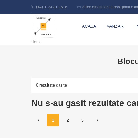
(+4) 0724.813.616
office.ematimobiliare@gmail.com
Discount
ACASA
VANZARI
I
Imobiliare
Home
Blocu
0 rezultate gasite
Nu s-au gasit rezultate ca
1
2
3