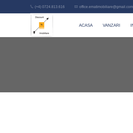
(+4) 0724.813.616
office.ematimobiliare@gmail.com
Discount
ACASA
VANZARI
I
Imobiliare