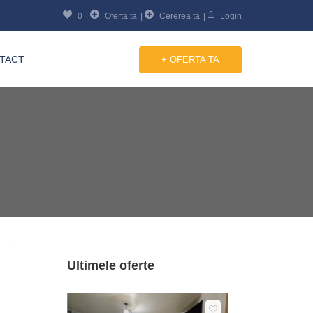
0
Oferta ta
Cererea ta
Login
TACT
+ OFERTA TA
Ultimele oferte