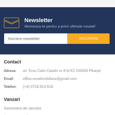
Newsletter
Aboneaza-te pentru a primi ultimele noutati!
INSCRIERE
Contact
Adresa:
str. Erou Calin Catalin nr 8 bl K3 100000 Ploiești
Email:
office.ematimobiliare@gmail.com
Telefon:
(+4) 0724.813.616
Vanzari
Garsoniere de vanzare