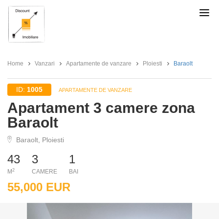
Discount
Imobiliare
Home
Vanzari
Apartamente de vanzare
Ploiesti
Baraolt
ID:
1005
APARTAMENTE DE VANZARE
Apartament 3 camere zona
Baraolt
Baraolt, Ploiesti
43
3
1
2
M
CAMERE
BAI
55,000 EUR