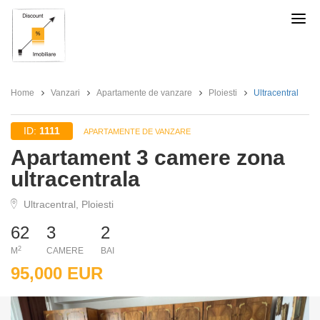
Discount
Imobiliare
Home
Vanzari
Apartamente de vanzare
Ploiesti
Ultracentral
ID:
1111
APARTAMENTE DE VANZARE
Apartament 3 camere zona
ultracentrala
Ultracentral, Ploiesti
62
3
2
2
M
CAMERE
BAI
95,000 EUR