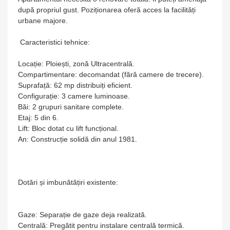
după propriul gust. Poziționarea oferă acces la facilități
urbane majore.
Caracteristici tehnice:
Locație: Ploiești, zonă Ultracentrală.
Compartimentare: decomandat (fără camere de trecere).
Suprafață: 62 mp distribuiți eficient.
Configurație: 3 camere luminoase.
Băi: 2 grupuri sanitare complete.
Etaj: 5 din 6.
Lift: Bloc dotat cu lift funcțional.
An: Construcție solidă din anul 1981.
Dotări și imbunătățiri existente:
Gaze: Separație de gaze deja realizată.
Centrală: Pregătit pentru instalare centrală termică.