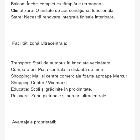
Balcon: Închis complet cu tâmplărie termopan.
Climatizare: O unitate de aer condiționat funcțională.
Stare: Necesită renovare integrală finisaje interioare.
Facilități zonă Ultracentrală:
Transport: Stații de autobuz în imediata vecinătate.
Cumpărături: Piața centrală la distanță de mers.
Shopping: Mall și centre comerciale foarte aproape Mercur
Shopping Center / Winmarkt.
Educație: Școli și grădinițe în proximitate.
Relaxare: Zone pietonale și parcuri ultracentrale.
Avantajele proprietății: