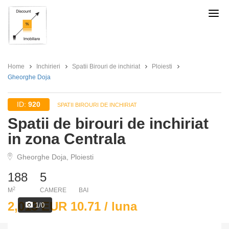
Discount
Imobiliare
Home
Inchirieri
Spatii Birouri de inchiriat
Ploiesti
Gheorghe Doja
ID:
920
SPATII BIROURI DE INCHIRIAT
Spatii de birouri de inchiriat
in zona Centrala
Gheorghe Doja, Ploiesti
188
5
2
M
CAMERE
BAI
2,013 EUR 10.71 / luna
1/0