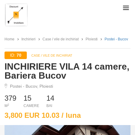
Discount
Imobiliare
Home
Inchirieri
Case / vile de inchiriat
Ploiesti
Postei - Bucov
ID:
70
CASE / VILE DE INCHIRIAT
INCHIRIERE VILA 14 camere,
Bariera Bucov
Postei - Bucov, Ploiesti
379
15
14
2
M
CAMERE
BAI
3,800 EUR 10.03 / luna