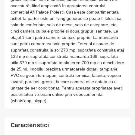
avocatură, fiind amplasată în apropierea centrului
comercial Afi Palace Ploiesti. Casa este compartimentată
astfel: la parter este un living generos ce poate fi folosit ca
sala de conferinte, sala de mese, sala de asteptare, etc;
cinci camera cu baie proprie și doua grupuri sanitare. La
etajul 1 sunt patru camere cu baie proprie. La mansarda
sunt patru camere cu baie proprie. Terenul dispune de
suprafata construita la sol 270 mp, suprafata construita etaj
138 mp si suprafata construita mansarda 138, suprafata
utila 379 mp si suprafata totala teren 700 mp cu deschidere
de 25 ml. Imobilul prezinta urmatoarele dotari: tamplarie
PVC cu geam termopan, centrala termica, faianta, vopsea
lavabil, parchet, gresie, fiecare camera este dotata cu o
unitate de aer condiționat. Pentru aceasta proprietate aveti
posibilitatea vizionarii online prin videoconferinta
(whats’app, skype).
Caracteristici