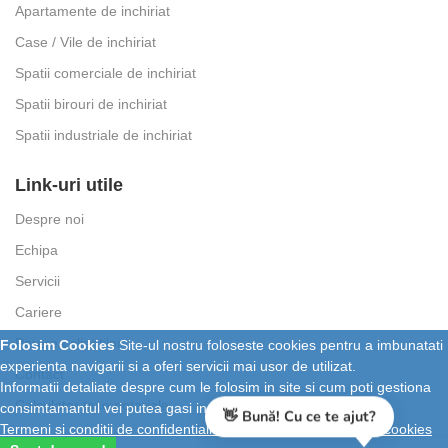
Apartamente de inchiriat
Case / Vile de inchiriat
Spatii comerciale de inchiriat
Spatii birouri de inchiriat
Spatii industriale de inchiriat
Link-uri utile
Despre noi
Echipa
Servicii
Cariere
Parerea clientilor
Folosim Cookies
Site-ul nostru foloseste cookies pentru a imbunatati
experienta navigarii si a oferi servicii mai usor de utilizat.
Contact
Informatii detaliate despre cum le folosim in site si cum poti gestiona
Calculator taxe notariale
consimtamantul vei putea gasi in
👋 Bună! Cu ce te ajut?
Termeni si conditii de confidentialitate
si
Setari personalizate cookies