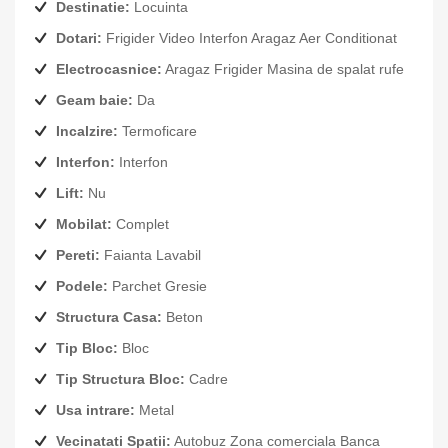
Destinatie:
Locuinta
Dotari:
Frigider Video Interfon Aragaz Aer Conditionat
Electrocasnice:
Aragaz Frigider Masina de spalat rufe
Geam baie:
Da
Incalzire:
Termoficare
Interfon:
Interfon
Lift:
Nu
Mobilat:
Complet
Pereti:
Faianta Lavabil
Podele:
Parchet Gresie
Structura Casa:
Beton
Tip Bloc:
Bloc
Tip Structura Bloc:
Cadre
Usa intrare:
Metal
Vecinatati Spatii:
Autobuz Zona comerciala Banca