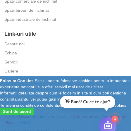
Spatii comerciale de inchiriat
Spatii birouri de inchiriat
Spatii industriale de inchiriat
Link-uri utile
Despre noi
Echipa
Servicii
Cariere
Parerea clientilor
Folosim Cookies
Site-ul nostru foloseste cookies pentru a imbunatati
experienta navigarii si a oferi servicii mai usor de utilizat.
Contact
Informatii detaliate despre cum le folosim in site si cum poti gestiona
Calculator taxe notariale
consimtamantul vei putea gasi in
Termeni si conditii de confidentialitate
si
Setari personalizate cookies
Sunt de acord
👋 Bună! Cu ce te ajut?
© 2026
Discount Imobiliare
O solutie
Soft Imobiliar
si
Apartamente
1
Ploiesti
.
ANPC