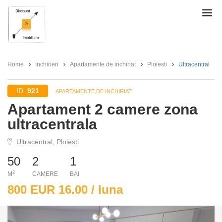
Discount
Imobiliare
Home
Inchirieri
Apartamente de inchiriat
Ploiesti
Ultracentral
ID:
921
APARTAMENTE DE INCHIRIAT
Apartament 2 camere zona
ultracentrala
Ultracentral, Ploiesti
50
2
1
2
M
CAMERE
BAI
800 EUR 16.00 / luna