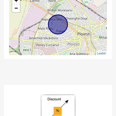
+
−
Leaflet