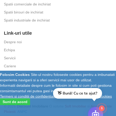
Spatii comerciale de inchiriat
Spatii birouri de inchiriat
Spatii industriale de inchiriat
Link-uri utile
Despre noi
Echipa
Servicii
Cariere
Parerea clientilor
Folosim Cookies
Site-ul nostru foloseste cookies pentru a imbunatati
experienta navigarii si a oferi servicii mai usor de utilizat.
Contact
Informatii detaliate despre cum le folosim in site si cum poti gestiona
Calculator taxe notariale
consimtamantul vei putea gasi in
Termeni si conditii de confidentialitate
si
Setari personalizate cookies
Sunt de acord
👋 Bună! Cu ce te ajut?
© 2026
Discount Imobiliare
O solutie
Soft Imobiliar
si
Apartamente
1
Ploiesti
.
ANPC