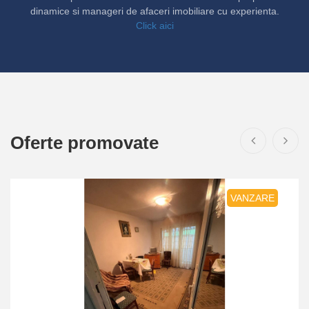
dinamice si manageri de afaceri imobiliare cu experienta.
Click aici
Oferte promovate
VANZARE