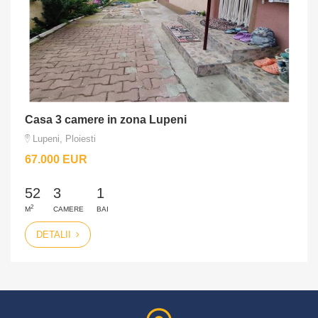
Casa 3 camere in zona Lupeni
Lupeni, Ploiesti
67.000 EUR
52
3
1
2
M
CAMERE
BAI
DETALII