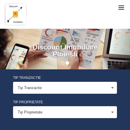
Discount
Imobiliare
Previous
Nex
Discount Imobiliare
Ploiesti
TIP TRANZACTIE
Tip Tranzactie
TIP PROPRIETATE
Tip Proprietate