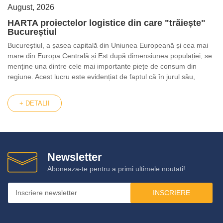
August, 2026
HARTA proiectelor logistice din care "trăiește"
Bucureștiul
Bucureștiul, a șasea capitală din Uniunea Europeană și cea mai
mare din Europa Centrală și Est după dimensiunea populației, se
menține una dintre cele mai importante piețe de consum din
regiune. Acest lucru este evidențiat de faptul că în jurul său,
+ DETALII
Newsletter
Aboneaza-te pentru a primi ultimele noutati!
INSCRIERE