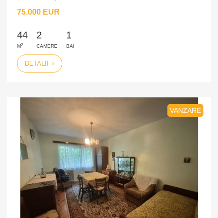
75.000 EUR
44
2
1
2
M
CAMERE
BAI
DETALII
VANZARE