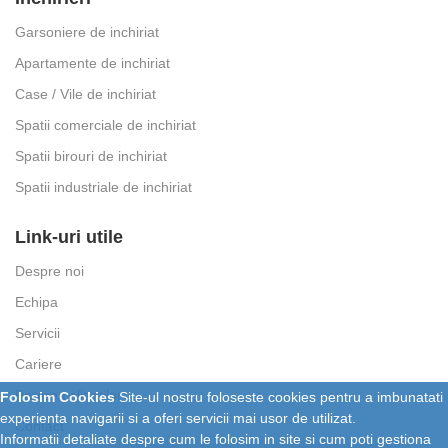
Garsoniere de inchiriat
Apartamente de inchiriat
Case / Vile de inchiriat
Spatii comerciale de inchiriat
Spatii birouri de inchiriat
Spatii industriale de inchiriat
Link-uri utile
Despre noi
Echipa
Servicii
Cariere
Parerea clientilor
Folosim Cookies
Site-ul nostru foloseste cookies pentru a imbunatati
experienta navigarii si a oferi servicii mai usor de utilizat.
Contact
Informatii detaliate despre cum le folosim in site si cum poti gestiona