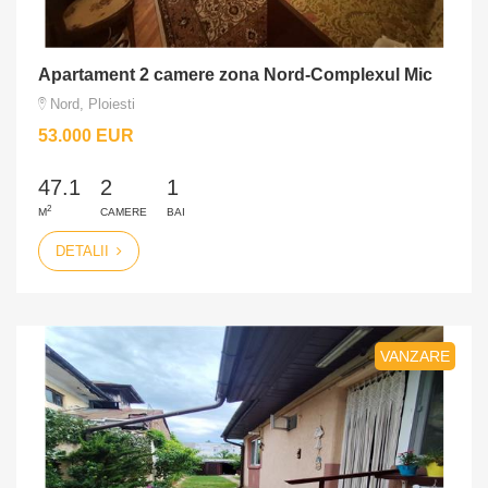
Apartament 2 camere zona Nord-Complexul Mic
Nord, Ploiesti
53.000 EUR
47.1
2
1
2
M
CAMERE
BAI
DETALII
VANZARE