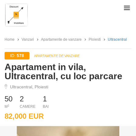
Discount
Imobiliare
Home
Vanzari
Apartamente de vanzare
Ploiesti
Ultracentral
ID:
578
APARTAMENTE DE VANZARE
Apartament in vila,
Ultracentral, cu loc parcare
Ultracentral, Ploiesti
50
2
1
2
M
CAMERE
BAI
82,000 EUR