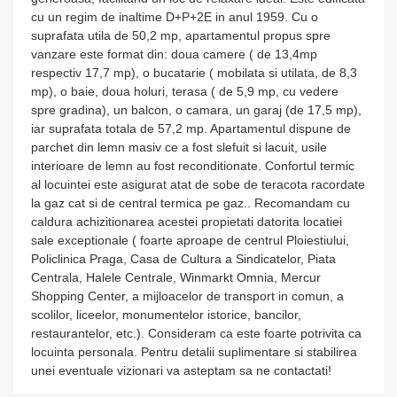
cu un regim de inaltime D+P+2E in anul 1959. Cu o
suprafata utila de 50,2 mp, apartamentul propus spre
vanzare este format din: doua camere ( de 13,4mp
respectiv 17,7 mp), o bucatarie ( mobilata si utilata, de 8,3
mp), o baie, doua holuri, terasa ( de 5,9 mp, cu vedere
spre gradina), un balcon, o camara, un garaj (de 17,5 mp),
iar suprafata totala de 57,2 mp. Apartamentul dispune de
parchet din lemn masiv ce a fost slefuit si lacuit, usile
interioare de lemn au fost reconditionate. Confortul termic
al locuintei este asigurat atat de sobe de teracota racordate
la gaz cat si de central termica pe gaz.. Recomandam cu
caldura achizitionarea acestei propietati datorita locatiei
sale exceptionale ( foarte aproape de centrul Ploiestiului,
Policlinica Praga, Casa de Cultura a Sindicatelor, Piata
Centrala, Halele Centrale, Winmarkt Omnia, Mercur
Shopping Center, a mijloacelor de transport in comun, a
scolilor, liceelor, monumentelor istorice, bancilor,
restaurantelor, etc.). Consideram ca este foarte potrivita ca
locuinta personala. Pentru detalii suplimentare si stabilirea
unei eventuale vizionari va asteptam sa ne contactati!