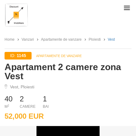
Discount
Imobiliare
Home
Vanzari
Apartamente de vanzare
Ploiesti
Vest
ID:
1145
APARTAMENTE DE VANZARE
Apartament 2 camere zona
Vest
Vest, Ploiesti
40
2
1
2
M
CAMERE
BAI
52,000 EUR