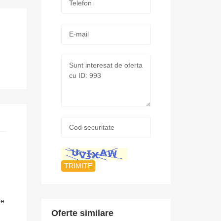
*
E-
mail:
Mesaj:
Cod
securitate:
*
de
Oferte similare