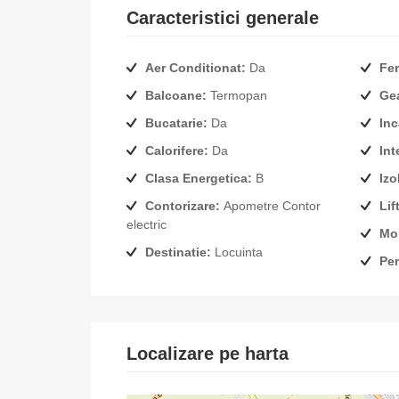
Caracteristici generale
Aer Conditionat:
Da
Fer
Balcoane:
Termopan
Ge
Bucatarie:
Da
Inc
Calorifere:
Da
Int
Clasa Energetica:
B
Izo
Contorizare:
Apometre Contor
Lift
electric
Mob
Destinatie:
Locuinta
Per
Localizare pe harta