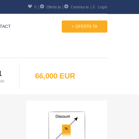
0
Oferta ta
Cererea ta
Login
TACT
+ OFERTA TA
1
66,000 EUR
BAI