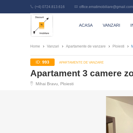
(+4) 0724.813.616
office.ematimobiliare@gmail.com
Discount
ACASA
VANZARI
I
Imobiliare
Home
Vanzari
Apartamente de vanzare
Ploiesti
M
ID:
993
APARTAMENTE DE VANZARE
Apartament 3 camere zo
Mihai Bravu, Ploiesti