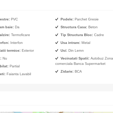
estre:
PVC
Podele:
Parchet Gresie
am baie:
Da
Structura Casa:
Beton
alzire:
Termoficare
Tip Structura Bloc:
Cadre
erfon:
Interfon
Usa intrare:
Metal
latii termice:
Exterior
Usi:
Din Lemn
:
Nu
Vecinatati Spatii:
Autobuz Zona
comerciala Banca Supermarket
ilat:
Partial
Zidarie:
BCA
eti:
Faianta Lavabil