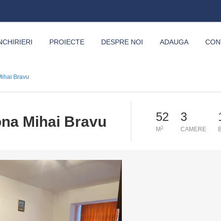
NCHIRIERI
PROIECTE
DESPRE NOI
ADAUGA
CON
ihai Bravu
52
3
na Mihai Bravu
2
M
CAMERE