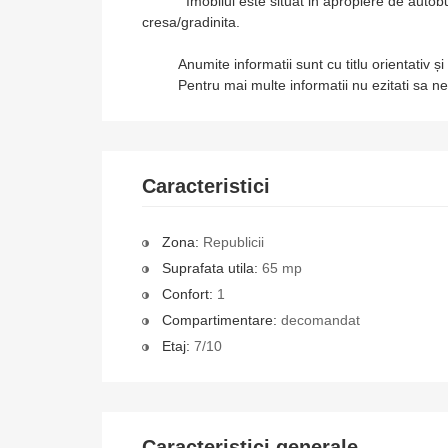
Imobilul este situat in apropiere de autobuz, 
cresa/gradinita.
Anumite informatii sunt cu titlu orientativ și po
Pentru mai multe informatii nu ezitati sa ne 
Caracteristici
Zona:
Republicii
Suprafata utila:
65 mp
Confort:
1
Compartimentare:
decomandat
Etaj:
7/10
Caracteristici generale