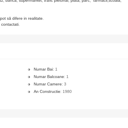
banca, supermarket, trafic pietonal, piata, parc, farmacii,scoala,
t să difere in realitate.
contactati.
Numar Bai:
1
Numar Balcoane:
1
Numar Camere:
3
An Constructie:
1980