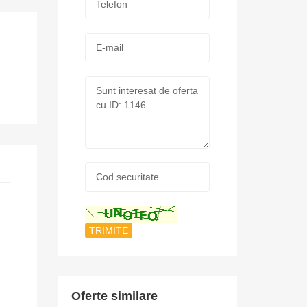
*
E-
mail:
Mesaj:
Cod
securitate:
*
5
Oferte similare