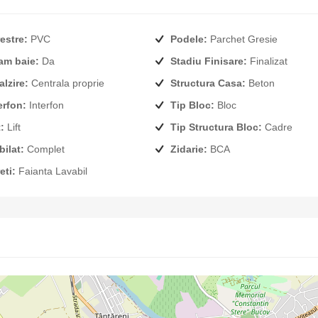
estre:
PVC
Podele:
Parchet Gresie
am baie:
Da
Stadiu Finisare:
Finalizat
alzire:
Centrala proprie
Structura Casa:
Beton
erfon:
Interfon
Tip Bloc:
Bloc
:
Lift
Tip Structura Bloc:
Cadre
ilat:
Complet
Zidarie:
BCA
eti:
Faianta Lavabil