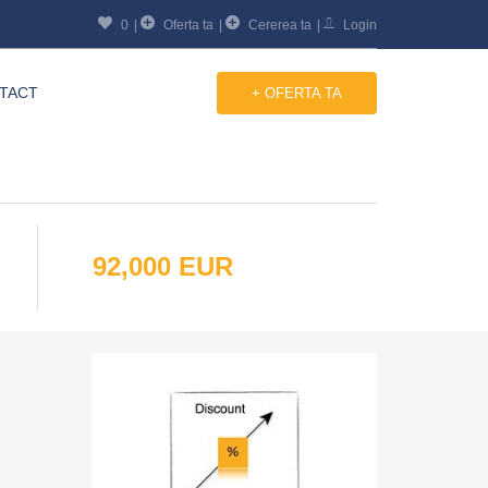
0
Oferta ta
Cererea ta
Login
TACT
+ OFERTA TA
92,000 EUR