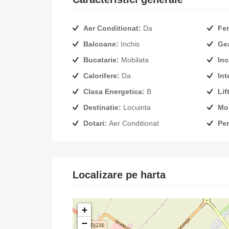
Aer Conditionat:
Da
Fer
Balcoane:
Inchis
Ge
Bucatarie:
Mobilata
Inc
Calorifere:
Da
Int
Clasa Energetica:
B
Lift
Destinatie:
Locuinta
Mob
Dotari:
Aer Conditionat
Per
Localizare pe harta
+
−