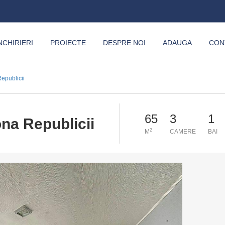
NCHIRIERI
PROIECTE
DESPRE NOI
ADAUGA
CON
epublicii
65
3
1
na Republicii
2
M
CAMERE
BAI