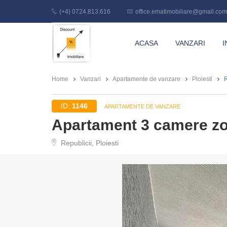
(+4) 0724.813.616
office.ematimobiliare@gmail.com
Discount
ACASA
VANZARI
I
Imobiliare
Home
Vanzari
Apartamente de vanzare
Ploiesti
R
ID:
1146
APARTAMENTE DE VANZARE
Apartament 3 camere zo
Republicii, Ploiesti