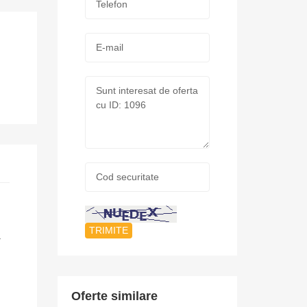
*
E-
mail:
Mesaj:
Cod
securitate:
*
a
Oferte similare