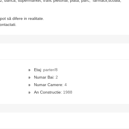
anca, supermarket, trafic pietonal, piata, parc, farmacii,scoala,
t să difere in realitate.
ntactati.
Etaj:
parter/8
Numar Bai:
2
Numar Camere:
4
An Constructie:
1988