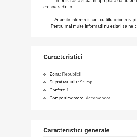
Imobilul este situat in apropiere de autobuz, b
cresa/gradinita.
Anumite informatii sunt cu titlu orientativ și po
Pentru mai multe informatii nu ezitati sa ne co
Caracteristici
Zona:
Republicii
Suprafata utila:
94 mp
Confort:
1
Compartimentare:
decomandat
Caracteristici generale