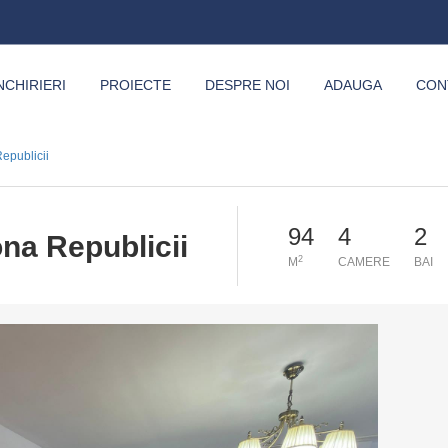
NCHIRIERI
PROIECTE
DESPRE NOI
ADAUGA
CON
epublicii
94
4
2
na Republicii
2
M
CAMERE
BAI