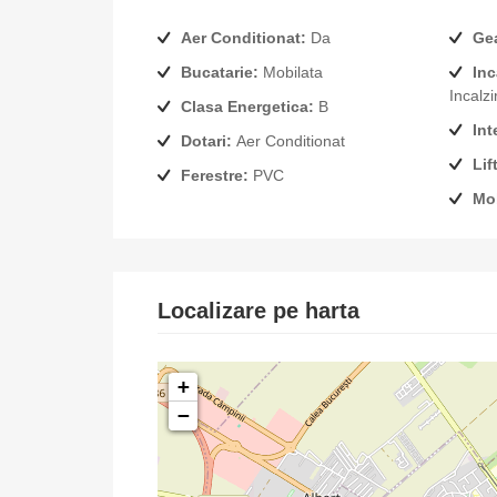
Aer Conditionat:
Da
Ge
Bucatarie:
Mobilata
Inc
Incalz
Clasa Energetica:
B
Int
Dotari:
Aer Conditionat
Lift
Ferestre:
PVC
Mob
Localizare pe harta
+
−