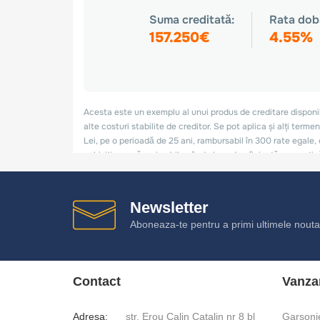
Newsletter
Aboneaza-te pentru a primi ultimele noutat
Contact
Vanza
Adresa:
str. Erou Calin Catalin nr 8 bl
Garsoni