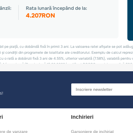
i!
ri
Inchirieri
ere de vanzare
Garsoniere de inchiriat