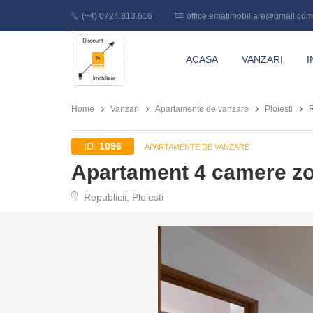
(+4) 0724.813.616
office.ematimobiliare@gmail.com
Discount
ACASA
VANZARI
I
Imobiliare
Home
Vanzari
Apartamente de vanzare
Ploiesti
R
ID:
1096
APARTAMENTE DE VANZARE
Apartament 4 camere zo
Republicii, Ploiesti