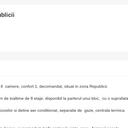
licii
amere, confort 1, decomandat, situat in zona Republicii.
e inaltime de 8 etaje, disponibil la parterul unui bloc, cu o suprafat
r si detine aer conditionat, separatie de gaze, centrala termica