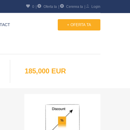
0
Oferta ta
Cererea ta
Login
TACT
+ OFERTA TA
185,000 EUR