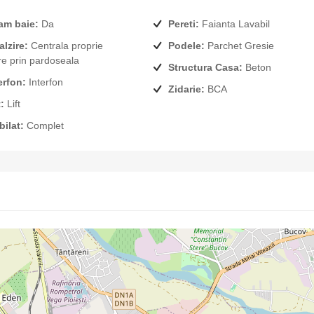
am baie:
Da
Pereti:
Faianta Lavabil
alzire:
Centrala proprie
Podele:
Parchet Gresie
ire prin pardoseala
Structura Casa:
Beton
erfon:
Interfon
Zidarie:
BCA
:
Lift
ilat:
Complet