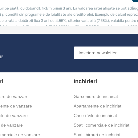
i!
ri
Inchirieri
ere de vanzare
Garsoniere de inchiriat
ente de vanzare
Apartamente de inchiriat
ile de vanzare
Case / Vile de inchiriat
 de vanzare
Spatii comerciale de inchiriat
omerciale de vanzare
Spatii birouri de inchiriat