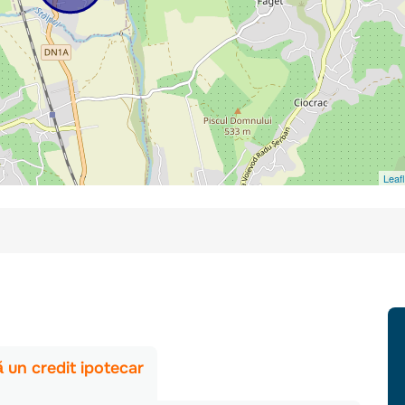
Leafl