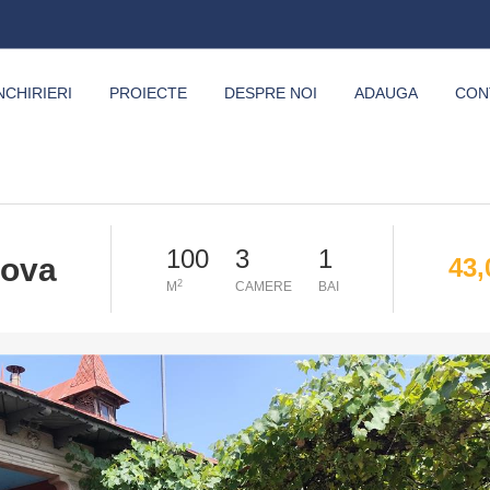
NCHIRIERI
PROIECTE
DESPRE NOI
ADAUGA
CON
100
3
1
hova
43
2
M
CAMERE
BAI