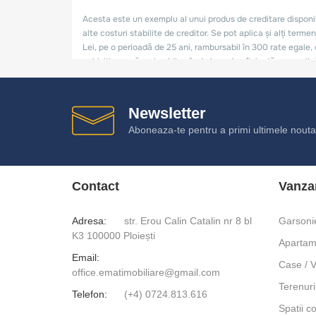
Newsletter
Aboneaza-te pentru a primi ultimele noutat
Contact
Vanza
Adresa:
str. Erou Calin Catalin nr 8 bl
Garsoni
K3 100000 Ploiești
Apartam
Email:
Case / V
office.ematimobiliare@gmail.com
Terenuri
Telefon:
(+4) 0724.813.616
Spatii c