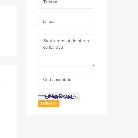
*
E-
mail:
Mesaj:
Cod
securitate:
*