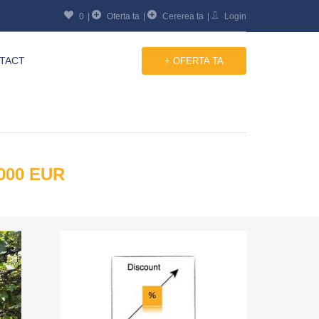
0
Oferta ta
Cererea ta
Login
TACT
+ OFERTA TA
,000 EUR